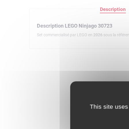
Description
Description LEGO Ninjago 30723
Set commercialisé par LEGO en
2026
sous la référe
This site uses