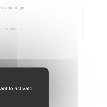
e de montage
 5702018058077.
ant to activate