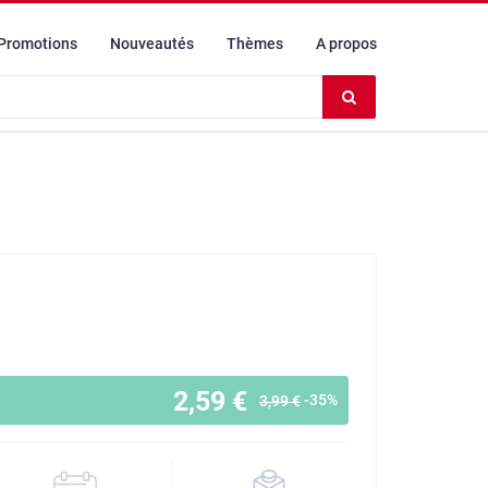
Promotions
Nouveautés
Thèmes
A propos
Effacer
le
contenu
du
champ
2,59 €
-35%
3,99 €