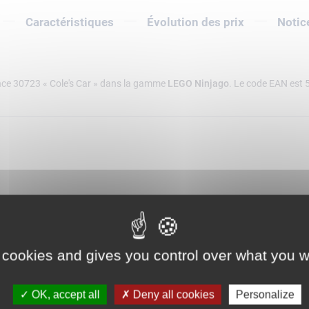
Caractéristiques
Évolution des prix
Notic
nce 30723 « Cole's Car » dans la gamme
LEGO Ninjago
. Le code EAN est
 cookies and gives you control over what you w
OK, accept all
Deny all cookies
Personalize