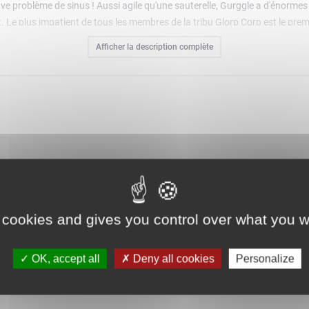
rave problème de sinus ! Aussi agile qu'une sauterelle, Gurggle a d'énorme
. Le plus impatient de tous les membres de la tribu Glorp Corp est le prem
 avec des éléments de boue verts transparents et des articulations mob
Afficher la description complète
le MAX le plus gluant !
e la tribu Weldos pour créer un nouveau MURP mélangé !
nstructions de montage exclusives, des jeux, des animations et bien plus
ur Cartoon Network
ork
 cookies and gives you control over what you w
OK, accept all
Deny all cookies
Personalize