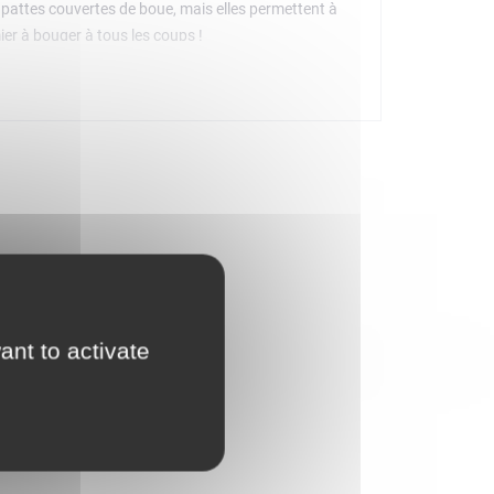
s pattes couvertes de boue, mais elles permettent à
ier à bouger à tous les coups !
iles
 encore
ant to activate