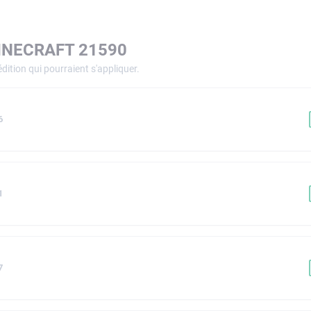
INECRAFT 21590
dition qui pourraient s'appliquer.
6
1
7