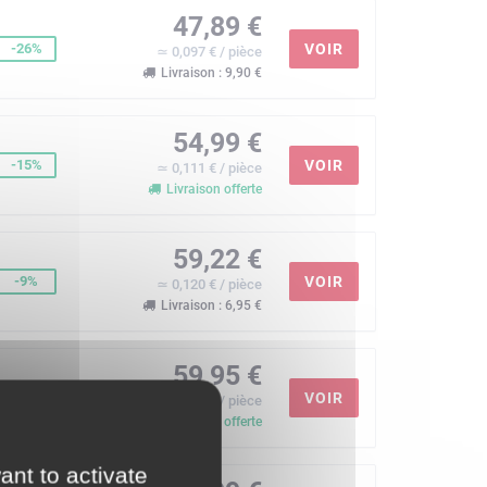
47,89 €
-26%
VOIR
≃ 0,097 € / pièce
Livraison : 9,90 €
54,99 €
-15%
VOIR
≃ 0,111 € / pièce
Livraison offerte
59,22 €
-9%
VOIR
≃ 0,120 € / pièce
Livraison : 6,95 €
59,95 €
-8%
VOIR
≃ 0,121 € / pièce
Livraison offerte
ant to activate