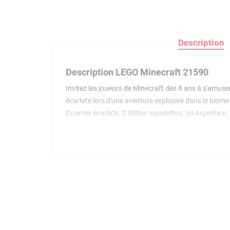
Description
Description LEGO Minecraft 21590
Invitez les joueurs de Minecraft dès 8 ans à s'amuser
écarlate lors d'une aventure explosive dans le biome
Guerrier écarlate, 2 Wither squelettes, un Arpenteur
caché que les enfants peuvent invoquer avec la fonct
constitue un beau cadeau pour les joueurs de Minecr
ami ou membre de la famille de construire une partie