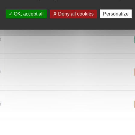
8
OK, accept all
Deny all cookies
Personalize
5
3
4