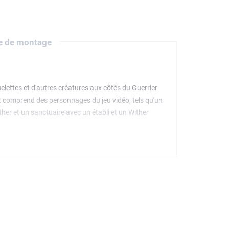
e de montage
uelettes et d'autres créatures aux côtés du Guerrier
ft comprend des personnages du jeu vidéo, tels qu'un
ther et un sanctuaire avec un établi et un Wither
nteur et vivent des aventures avec ce jouet, qui
e ensemble de l'appli LEGO Builder permet à chaque