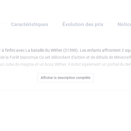
Caractéristiques
Évolution des prix
Notic
 à l'infini avec La bataille du Wither (21590). Les enfants affrontent 2 sq
 de la Forêt biscornue.Ce set débordant d'action et de détails de Minecra
, un cube de magma et un boss Wither. Il inclut également un portail du Ne
ion d'explosion. Les enfants affrontent leurs ennemis, chevauchent l'Arpe
Afficher la description complète
aft, les constructeurs LEGO et les fans de jeux vidéo. Le mode Construir
 du set depuis son propre appareil. Contient 494 pièces.