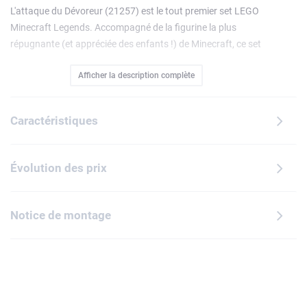
L'attaque du Dévoreur (21257) est le tout premier set LEGO
Minecraft Legends. Accompagné de la figurine la plus
répugnante (et appréciée des enfants !) de Minecraft, ce set
est un formidable cadeau à offrir aux joueurs de Minecraft
Afficher la description complète
dès 8 ans. Ce set LEGO Minecraft met en scène l'un des plus
célèbres protagonistes du jeu vidéo, le Dévoreur, dans le
nouvel univers Minecraft Legends. L'imposante figurine
Caractéristiques
possède de long bras ballants et un corps couvert de
croûtes, cicatrices, plaies et champignons. Des « missiles »
de vomi sortent de sa bouche et du « mucus » s'échappe de
Évolution des prix
son sac à dos d'une simple pression. Le set inclut un Héros
ranger Minecraft et des éléments du jeu vidéo : un drapeau,
une cape, une épée en diamant et un luth. Le ranger se
Notice de montage
déplace sur le dos de Grand bec et dirige un squelette et un
golem de pierre. Pour encore plus d'action, l'application
LEGO Builder permet aux constructeurs de zoomer, de faire
pivoter les modèle en 3D et de suivre leur progression.