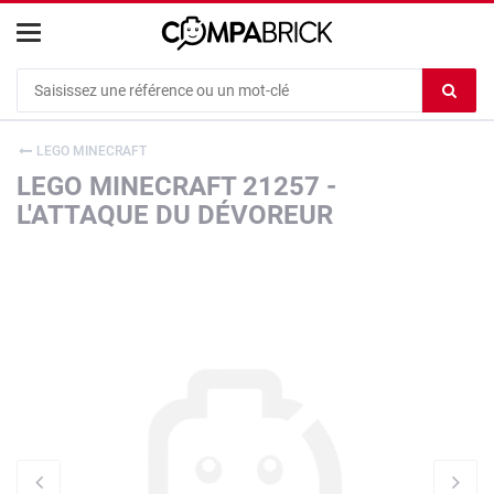
Cookies management panel
Ef
le
co
LEGO MINECRAFT
du
LEGO MINECRAFT 21257 -
c
L'ATTAQUE DU DÉVOREUR