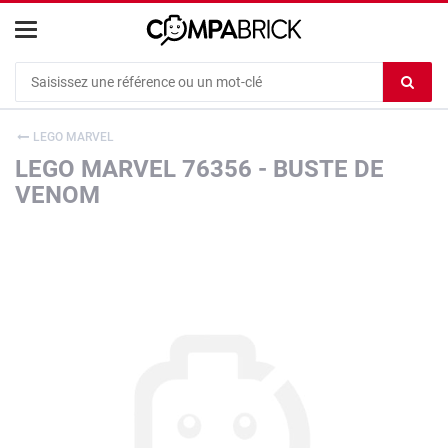
Cookies management panel
Ef
le
co
LEGO MARVEL
du
LEGO MARVEL 76356 - BUSTE DE
c
VENOM