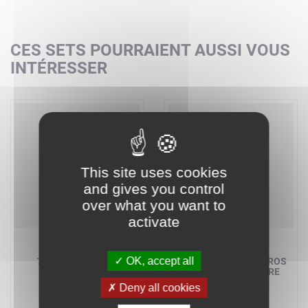
CES SETS POURRAIENT AUSSI VOUS
INTÉRESSER
This site uses cookies
and gives you control
over what you want to
activate
LEGO MARVEL
LEGO MARVEL
OK, accept all
76345 - BUSTE DU
76090 - MIGHTY MICROS
DOCTEUR DOOM
: STAR-LORD CONTRE
NEBULA
Deny all cookies
A partir de
44,99 €
A partir de