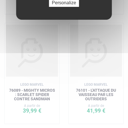
42,64 €
Personalize
LEGO MARVEL
LEGO MARVEL
76089 - MIGHTY MICROS
76101 - L'ATTAQUE DU
: SCARLET SPIDER
VAISSEAU PAR LES
CONTRE SANDMAN
OUTRIDERS
A partir de
A partir de
39,99 €
41,99 €