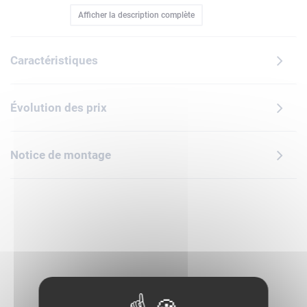
Afficher la description complète
quel'armure Hulkbuster, offre aux enfants des possibilités
infinies de jeu et constitue une belle décoration.Iron Man
affronte Hulk avec son armure Hulkbuster au beau milieu
Caractéristiques
d'une rue emplie de débris, de structures en acier qui
s'écroulent et de feux de signalisation, que Hulk peut utiliser
comme arme. Le Hulkbuster est entièrement articulé pour
Évolution des prix
plus de mobilité. Grâce au support solide orné d'une plaque
les enfants peuvent utiliser leur modèle comme décoration,
ou détacher les minifigurines pour imaginer leurs propres
Notice de montage
aventures de super-héros. Les enfants construisent en
toute confiance avec l'appli LEGO Builder, qui permet de
zoomer, faire pivoter les modèles en 3D et suivre sa
progression. Contient 413 pièces.