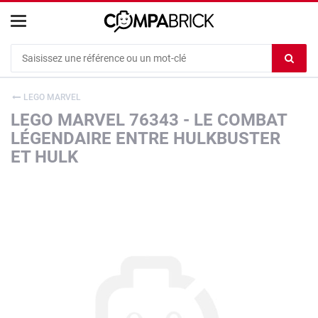
Cookies management panel
Ef
le
co
LEGO MARVEL
du
LEGO MARVEL 76343 - LE COMBAT
c
LÉGENDAIRE ENTRE HULKBUSTER
ET HULK