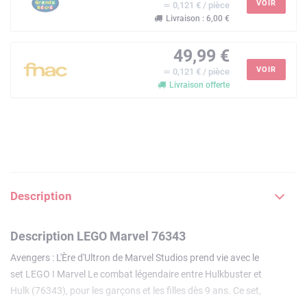
VOIR
≃ 0,121 € / pièce
Livraison : 6,00 €
49,99 €
VOIR
≃ 0,121 € / pièce
Livraison offerte
Description
Description LEGO Marvel 76343
Avengers : L'Ère d'Ultron de Marvel Studios prend vie avec le
set LEGO ǀ Marvel Le combat légendaire entre Hulkbuster et
Hulk (76343), pour les garçons et les filles dès 9 ans. Ce set,
qui inclut les minifigurines d'Iron Man et de Hulk, ainsi