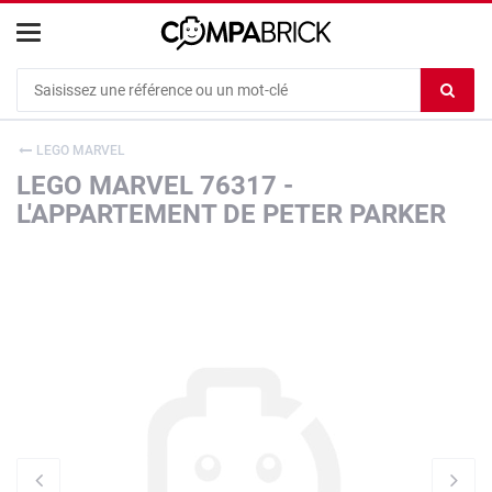
Cookies management panel
Ef
le
co
LEGO MARVEL
du
LEGO MARVEL 76317 -
c
L'APPARTEMENT DE PETER PARKER