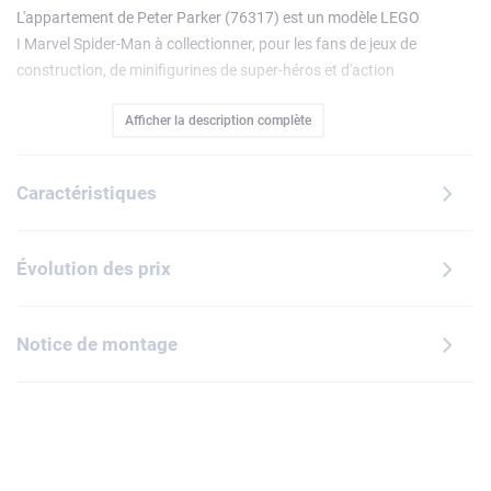
L'appartement de Peter Parker (76317) est un modèle LEGO
ǀ Marvel Spider-Man à collectionner, pour les fans de jeux de
construction, de minifigurines de super-héros et d'action
explosive. Offrant une infinité d'options de jeu dans
Afficher la description complète
l'appartement et en-dehors, c'est un superbe cadeau pour
les enfants dès 8 ans. Ce set de construction inclut 4
minifigurines : le Super-Bouffon sur son planeur avec des
Caractéristiques
bombes citrouilles, Spider-Man et Anti-Venom qui lancent
des toiles, et Mary Jane avec un robot araignée articulé.
Une toile géante souple permet d'attraper une minifigurine.
Évolution des prix
Le rez-de-chaussée contient une cuisine. L'étage se
compose d'un bureau et d'une chambre avec lit rabattable,
bureau, ordinateur, appareil photo et microscope. Un
Notice de montage
bouton déclenche l'écroulement d'une partie du bâtiment.
Les enfants peuvent combiner ce set avec Spider-Man
contre Oscorp (76324) ou le superposer à Spider-Verse :
Miles Morales contre La Tache (76311) pour enrichir le jeu.
Contient 394 pièces.