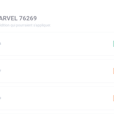
ARVEL 76269
dition qui pourraient s'appliquer.
4
7
9