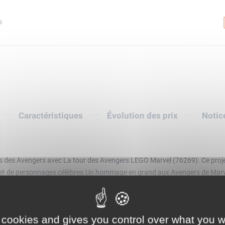
9
Caractéristiques
Évolution des prix
Notic
rs des Avengers avec La tour des Avengers LEGO Marvel (76269). Ce proje
s et de personnages célèbres.Un hommage en grand aux Avengers de Marv
e de l'univers Marvel. Une partie du bâtiment et le toit se soulèvent pour fa
than, un Quinjet et 2 croiseurs Chitauri sont prêts pour le combat. Pour 
Afficher la description complète
'application LEGO Builder, et un livret papier est inclus dans la boîte.U
 cookies and gives you control over what you w
nt, avec un bel objet de décoration à la clé.