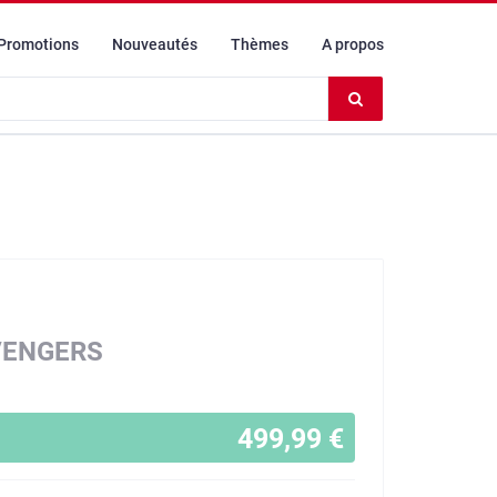
Promotions
Nouveautés
Thèmes
A propos
Effacer
le
contenu
du
champ
VENGERS
499,99 €