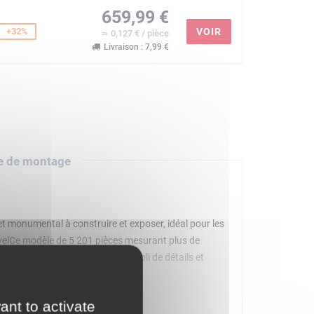
659,99 €
+32%
VOIR
≃ 0,127 € / pièce
Livraison : 7,99 €
e de montage
t monumental à construire et exposer, idéal pour les
elCe modèle de 5 201 pièces mesurant plus de
ciliter l'accès à l'intérieur, empli de détails et
plus de commodité, une version numérique des
ne construction immersiveLes sets LEGO destinés aux
ant to activate