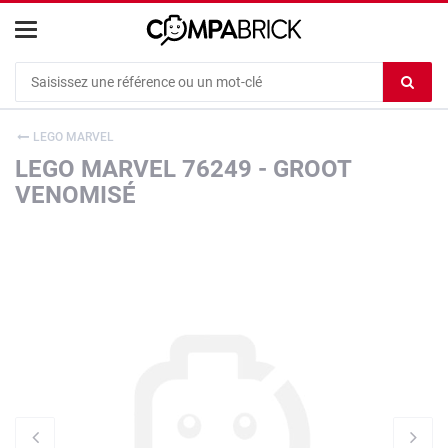
Cookies management panel
Ef
le
co
LEGO MARVEL
du
LEGO MARVEL 76249 - GROOT
c
VENOMISÉ