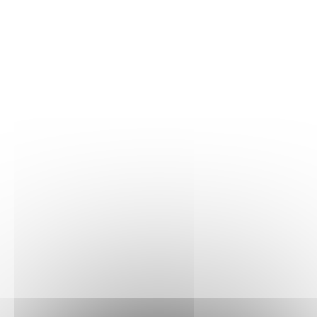
Inclut une moto avec un siège pour figurine.
Inclut aussi le destructeur de distributeur à technologie
hybride des voleurs à construire avec une fonction de
lance-tenons.
Les armes incluent les 3 toiles de Spider-Man et le pistolet
des voleurs avec une chaine à technologie hybride pour
emporter le distributeur.
Les éléments de toile s'attachent aux mains de Spider-
Man et peuvent être tirés !
Les figurines de voleurs ont chacune un masque : Hulk ou
Captain America.
La banque mesure plus de 9 cm de haut, 9 cm de large et
9 cm de profondeur, et plus de 9 cm de haut, 19 cm de
large et 4 cm de profondeur quand elle s’ouvre.
La moto mesure plus de 3 cm de haut, 6 cm de long et
moins de 2 cm de large.