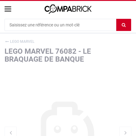
Cookies management panel
Ef
le
co
LEGO MARVEL
du
LEGO MARVEL 76082 - LE
c
BRAQUAGE DE BANQUE