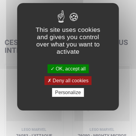
This site uses cookies
and gives you control
CES SETS POURRAIENT AUSSI VOUS
over what you want to
INTÉRESSER
activate
OK, accept all
Deny all cookies
Personalize
LEGO MARVEL
LEGO MARVEL
76083 - L'ATTAQUE
76090 - MIGHTY MICROS