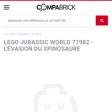
Cookies management panel
Ef
le
co
LEGO JURASSIC WORLD
du
LEGO JURASSIC WORLD 77982 -
c
L'ÉVASION DU SPINOSAURE