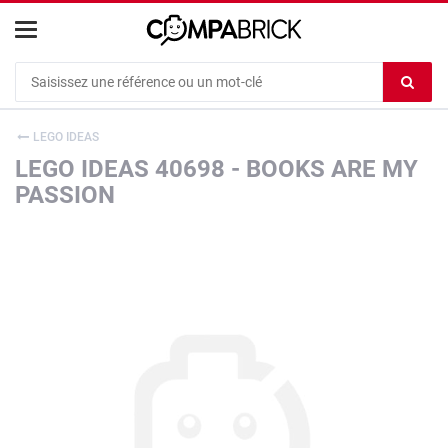
Cookies management panel
Ef
le
co
LEGO IDEAS
du
LEGO IDEAS 40698 - BOOKS ARE MY
c
PASSION