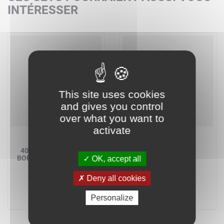
INTÉRESSER
This site uses cookies
and gives you control
over what you want to
activate
LEGO IDEAS
LEGO IDEAS
40533 - AVENTURES À
40566 - RAY LE
BORD DU VAISSEAU USS
NAUFRAGÉ
OK, accept all
EN CARTON
A partir de
39,89 €
A partir de
Deny all cookies
31,99 €
Personalize