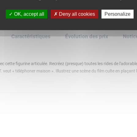
OK, accept all
Deny all cookies
Personalize
Caractéristiques
Évolution des prix
Notic
c cette figurine articulée. Recréez (presque) toutes les rides de l'adorable
.T. veut « téléphoner maison ». Illustrez une scène du film culte en plaçant