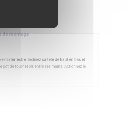
e de montage
 extraterrestre. Inclinez sa tête de haut en bas et
 le pot de tournesols entre ses mains. Actionnez le