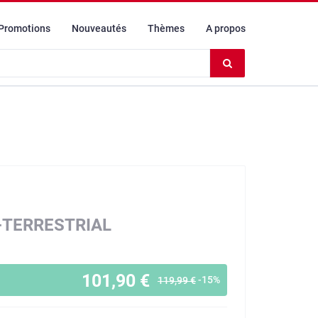
Promotions
Nouveautés
Thèmes
A propos
Effacer
le
contenu
du
champ
A-TERRESTRIAL
101,90 €
-15%
119,99 €