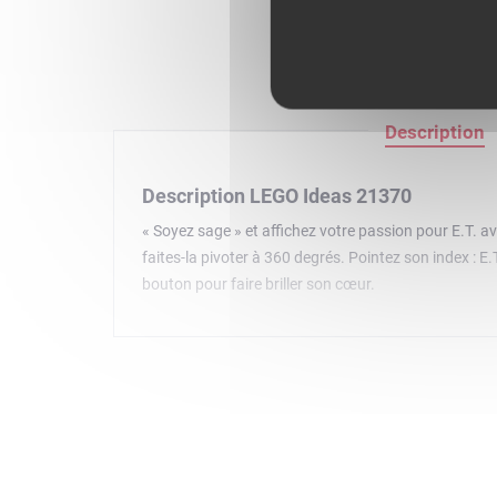
Description
Description LEGO Ideas 21370
« Soyez sage » et affichez votre passion pour E.T. ave
faites-la pivoter à 360 degrés. Pointez son index : E
bouton pour faire briller son cœur.