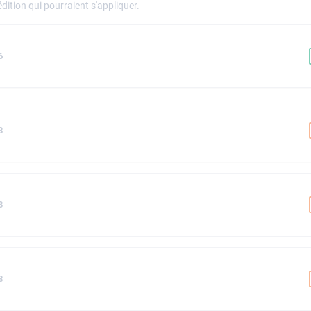
dition qui pourraient s'appliquer.
6
8
3
8