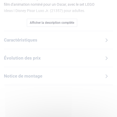
film d'animation nominé pour un Oscar, avec le set LEGO
Ideas ǀ Disney Pixar Luxo Jr. (21357) pour adultes.
Fantastique objet de décoration pour la maison ou le
Afficher la description complète
bureau, ce modèle à exposer est entièrement articulé pour
recréer les mouvements de saut et de rotation du
personnage. Le set inclut également une balle Disney Pixar
Caractéristiques
à construire qui s'ouvre pour révéler des références aux
célèbres films Disney Pixar Là-haut, Les Indestructibles,
Ratatouille, Monstres et Cie, Toy Story et Nemo.
Évolution des prix
Cet hommage en briques au monde de l'animation ravira les
hommes, les femmes et tous les fans qui se sont émerveillés
des émotions et des mouvements humain que Disney Pixar
Notice de montage
a su insuffler à des objets inanimés. Vous pouvez même
exposer Luxo Jr. sautant sur la balle et la « dégonflant »,
comme dans le court-métrage de 1986.
Les instructions de montage dans la boîte et dans l'appli
LEGO Builder vous accompagnent dans votre parcours
créatif.