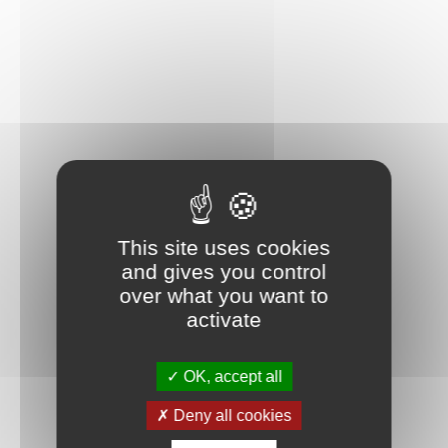
Modèle à construire et à exposer – Recréez l'esprit
ludique de Luxo Jr. avec ce modèle en briques LEGO
articulé du personnage vu pour la première fois dans
Luxo Jr., le court-métrage d'animation révolutionnaire de
Disney Pixar réalisé en 1986
Hommage en briques au monde de l'animation – Le
modèle LEGO Ideas ǀ Disney Pixar Luxo Jr. à collectionner
est entièrement articulé pour recréer les mouvements de
saut et de rotation du personnage
Balle Disney Pixar à construire – La balle Pixar contient
This site uses cookies
des surprises cachées faisant référence aux célèbres
and gives you control
films Disney Pixar Là-haut, Les Indestructibles,
over what you want to
Ratatouille, Monstres et Cie, Toy Story et Nemo
activate
Option de décoration amusante – Retirez 2 plaques
arrondies opposées sur la balle Pixar pour créer une base
OK, accept all
sur laquelle Luxo Jr. peut se tenir, comme s'il la dégonflait
Deny all cookies
Idée cadeau pleine de nostalgie pour les hommes, les
femmes et tous les fans de Disney Pixar – Faites-vous