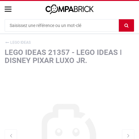
Cookies management panel
Ef
le
co
LEGO IDEAS
du
LEGO IDEAS 21357 - LEGO IDEAS ǀ
c
DISNEY PIXAR LUXO JR.