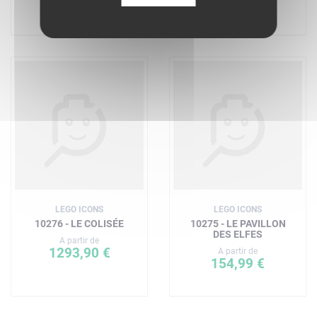
308,90 €
LEGO ICONS
LEGO ICONS
10276 - LE COLISÉE
10275 - LE PAVILLON
DES ELFES
A partir de
1293,90 €
A partir de
154,99 €