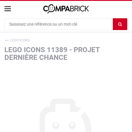
Cookies management panel
Ef
le
co
LEGO ICONS
du
LEGO ICONS 11389 - PROJET
c
DERNIÈRE CHANCE