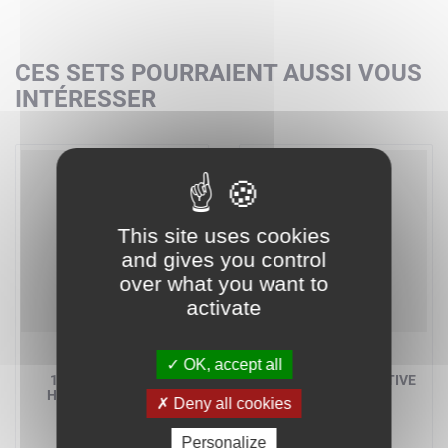
CES SETS POURRAIENT AUSSI VOUS
INTÉRESSER
This site uses cookies
and gives you control
over what you want to
activate
LEGO ICONS
LEGO ICONS
OK, accept all
10273 - LA MAISON
10277 - LA LOCOMOTIVE
HANTÉE DE LA FÊTE
CROCODILE
Deny all cookies
FORAINE
A partir de
175,99 €
A partir de
Personalize