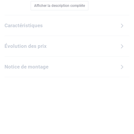
Afficher la description complète
vaisseau interstellaire mythique avec cette réplique
miniature. Tournez la manivelle pour mettre le module
d'équipage en orbite et simuler le système de gravité du film.
Caractéristiques
Puis ajoutez la minifigurine de Ryland Grace et la figurine de
Rocky pour parachever ce modèle d'exposition.Cette
maquette détaillée constitue une décoration fascinante
Évolution des prix
pour la maison ou le bureau et un cadeau d'anniversaire ou
de fêtes idéal pour les passionnés de science-
fiction.L'application LEGO Builder propose une expérience
Notice de montage
de construction enrichie avec visualisation du modèle en 3D,
suivi de la progression et instructions numériques étape par
étape. Contient 830 pièces.