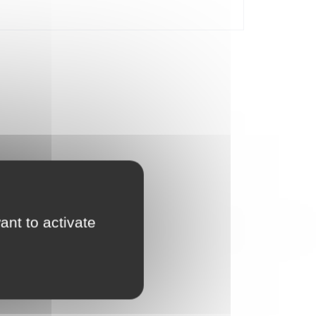
er propose une expérience de construction enrichie
ant to activate