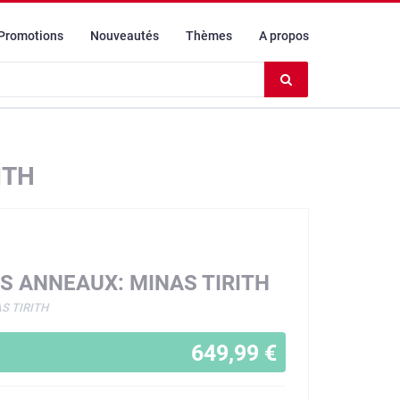
Promotions
Nouveautés
Thèmes
A propos
Effacer
le
contenu
du
champ
ITH
ES ANNEAUX: MINAS TIRITH
S TIRITH
649,99 €