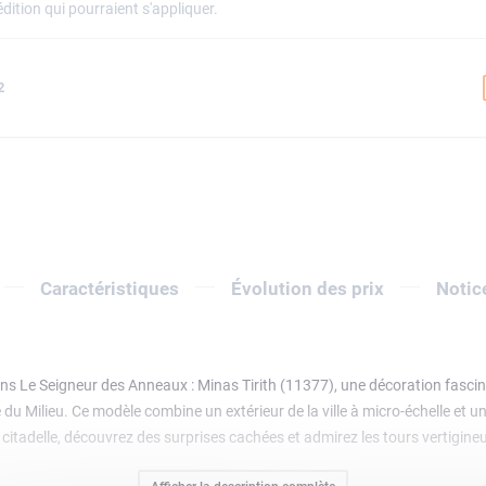
dition qui pourraient s'appliquer.
2
Caractéristiques
Évolution des prix
Notic
s Le Seigneur des Anneaux : Minas Tirith (11377), une décoration fascina
e du Milieu. Ce modèle combine un extérieur de la ville à micro-échelle et un 
a citadelle, découvrez des surprises cachées et admirez les tours vertigine
 Denethor, Peregrin Touque, Aragorn Roi Elessar, Arwen et 4 soldats du Go