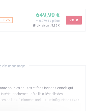
649,99 €
+12%
VOIR
≃ 0,079 € / pièce
Livraison : 5,95 €
e de montage
nte pour les adultes et fans inconditionnels qui
intérieur richement détaillé à l'échelle des
uses de la Cité Blanche. Inclut 10 minifigurines LEGO
ndor, ainsi que le cheval Gripoil. Les accessoires