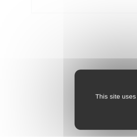
inspirés des films incluent des casques et des boucl
avec visualisation en 3D, suivi de la progression e
This site uses