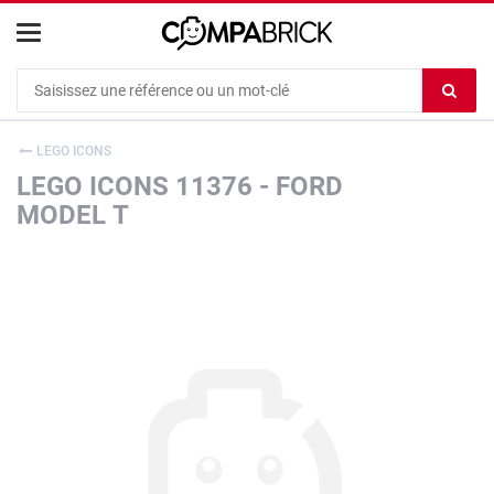
Cookies management panel
Ef
le
co
LEGO ICONS
du
LEGO ICONS 11376 - FORD
c
MODEL T