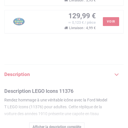
Livraison : 5,95 €
129,99 €
VOIR
≃ 0,123 € / pièce
Livraison : 4,99 €
Description
Description LEGO Icons 11376
Rendez hommage à une véritable icône avec la Ford Model
T LEGO Icons (11376) pour adultes. Cette réplique de la
voiture des années 1910 présente une capote en tissu
repliable, un pare-brise en deux parties rabattable et une
Afficher la description complète
porte unique. Le coffre s'ouvre et le poste de conduite