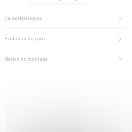
détaillé inclut une direction fonctionnelle. Soulevez le siège
pour accéder au réservoir. Soulevez le capot pour observer
Caractéristiques
le moteur et tournez la manivelle pour actionner le
ventilateur. Avec sa carrosserie noir et or et ses jantes à
rayons avec pneus blancs, ce modèle vintage constitue une
Évolution des prix
décoration raffinée pour la maison ou le bureau.Ce modèle
d'exception ravira les amateurs de voitures américaines
anciennes. Découvrez la gamme inspirante de projets
Notice de montage
créatifs LEGO (vendus séparément), spécialement conçus
pour les adultes.L'appli LEGO Builder propose une
expérience de construction enrichie avec zoom, rotation en
3D, suivi de la progression et instructions numériques étape
par étape. Contient 1 060 pièces.