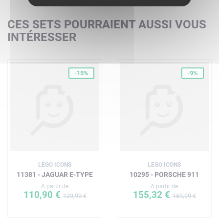
CES SETS POURRAIENT AUSSI VOUS
INTÉRESSER
-15%
-9%
LEGO ICONS
LEGO ICONS
11381 - JAGUAR E-TYPE
10295 - PORSCHE 911
A partir de
A partir de
110,90 €
155,32 €
129,99 €
169,99 €