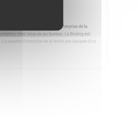
ng 747 et la navette spatiale Enterprise de la
 création chez vous ou au bureau. Le Boeing est
e. La navette Enterprise de la NASA est équipée d'un
e avec une plaque informative pour chaque modèle
cientifique pour les fans d'aéromodélisme, de