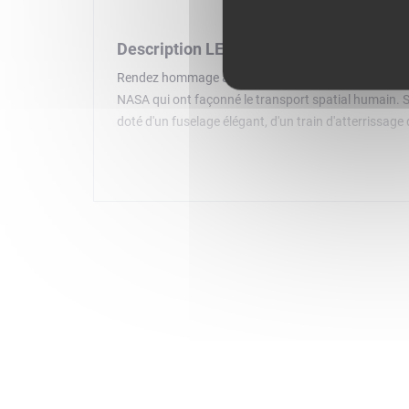
Description LEGO Icons 10360
Rendez hommage à l'innovation aérospatiale avec Le 
NASA qui ont façonné le transport spatial humain. S
doté d'un fuselage élégant, d'un train d'atterrissag
cône de queue, de moteurs et d'un train d'atterris
complète cet ensemble fascinant. Accordez-vous un 
sciences et d'exploration spatiale. Découvrez la ga