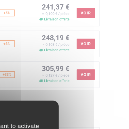
241,37 €
+5%
VOIR
≃ 0,100 € / pièce
Livraison offerte
248,19 €
+8%
VOIR
≃ 0,103 € / pièce
Livraison offerte
305,99 €
+33%
VOIR
≃ 0,127 € / pièce
Livraison offerte
ant to activate
e de montage