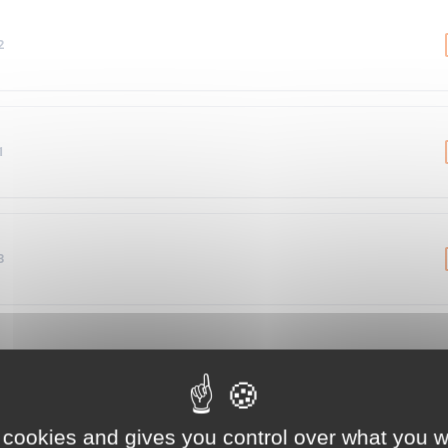
2
1
3
 cookies and gives you control over what you w
Caractéristiques
Évolution des prix
Notic