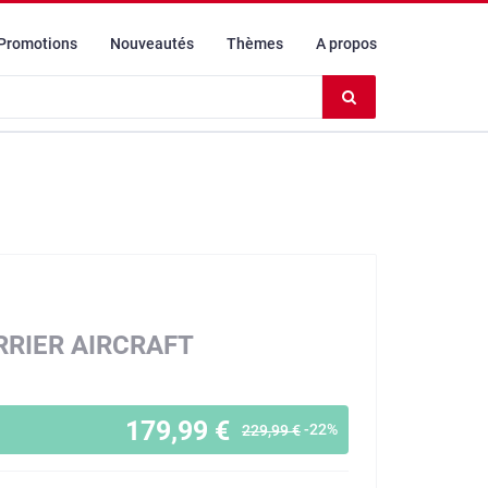
Promotions
Nouveautés
Thèmes
A propos
Effacer
le
contenu
du
champ
RRIER AIRCRAFT
179,99 €
-22%
229,99 €