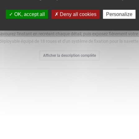
OK, accept all
Deny all cookies
Personalize
Shuttle Carrier Aircraft LEGO Icons (10360) pour adultes. Recréez le Boei
avourez l'instant en recréant chaque détail, puis exposez fièrement votre
e déployable équipé de 18 roues et d'un système de fixation pour la navett
sage amovibles qui peuvent être rangés dans sa soute. Un support robust
Afficher la description complète
moment de détente avec ce set de construction, superbe idée de cadeau s
mme inspirante de projets LEGO pour adultes. Contient 2 417 pièces.