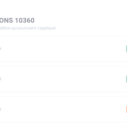
CONS 10360
dition qui pourraient s'appliquer.
6
2
2