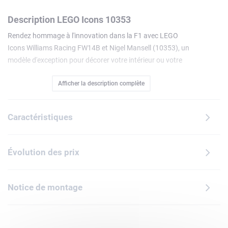
Description LEGO Icons 10353
Rendez hommage à l'innovation dans la F1 avec LEGO
Icons Williams Racing FW14B et Nigel Mansell (10353), un
modèle d'exception pour décorer votre intérieur ou votre
bureau. Créez une réplique de la voiture qui a propulsé Nigel
Afficher la description complète
Mansell vers la victoire lors du championnat du monde de
F1 de 1992. Exposé aux côtés de la minifigurine de Nigel
Mansell, ce modèle est un superbe objet de décoration et un
Caractéristiques
beau cadeau à offrir aux adultes passionnés de F1. La
Williams FW14B LEGO Icons présente une direction
fonctionnelle, de gros pneus lisses à l'arrière avec le logo
Évolution des prix
Goodyear et un moteur détaillé. Elle s'accompagne d'un
support avec des informations sur le véhicule. La
minifigurine de Nigel Mansell porte un casque et est dotée
Notice de montage
d'un support façon podium avec une photo et une citation
du pilote. Explorez la gamme de sets de F1 LEGO pour
adultes, enfants et familles. L'appli LEGO Builder propose