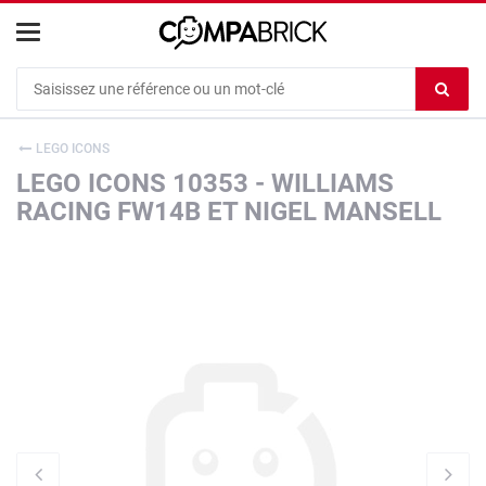
Cookies management panel
Ef
le
co
LEGO ICONS
du
LEGO ICONS 10353 - WILLIAMS
c
RACING FW14B ET NIGEL MANSELL