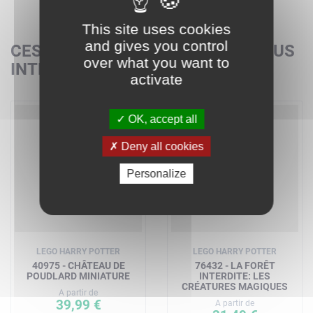
This site uses cookies
and gives you control
CES SETS POURRAIENT AUSSI VOUS
over what you want to
INTÉRESSER
activate
OK, accept all
Nouveau
Deny all cookies
Personalize
LEGO HARRY POTTER
LEGO HARRY POTTER
40975 - CHÂTEAU DE
76432 - LA FORÊT
POUDLARD MINIATURE
INTERDITE: LES
CRÉATURES MAGIQUES
A partir de
39,99 €
A partir de