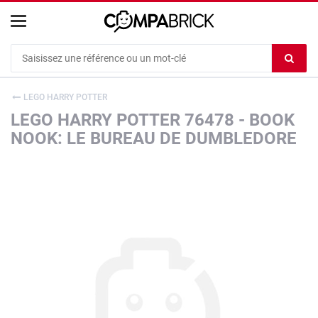
Cookies management panel
Ef
le
co
LEGO HARRY POTTER
du
LEGO HARRY POTTER 76478 - BOOK
c
NOOK: LE BUREAU DE DUMBLEDORE