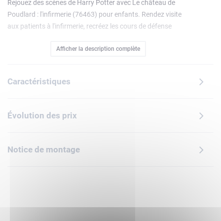
Rejouez des scènes de Harry Potter avec Le château de
Poudlard : l'infirmerie (76463) pour enfants. Rendez visite
aux patients à l'infirmerie, recréez les cours de défense
contre les forces du Mal et rejoignez Pénélope Deauclaire et
Afficher la description complète
la Dame Grisedans la salle commune de Serdaigle.Cadeau
Harry Potter amusant pour les jeunes fans dès 9 ans, ce set
du château de Poudlard inclut 7 minifigurines LEGO Harry
Caractéristiques
Potter, dont le Détraqueur de Harry Potter. Il comprend
également l'araignée de Ron Weasley et le Patronus loup de
Remus Lupin, un Patronus collector de la série spéciale 25e
Évolution des prix
anniversaire (sets vendus séparément). Retirez la salle de
classe de défense contre les forces du Mal des fondations
rocheuses pour jouer plus facilement et cherchez les 2
Notice de montage
portraits de Poudlard à collectionner (sur 14).Ce jouet fait
partie d'une collection de sets modulaires (vendus
séparément) qui se combinent pour créer un château de
Poudlard en briques LEGO superbement détaillé. Il contient
907 pièces.