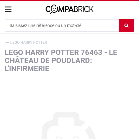
Cookies management panel
Ef
le
co
LEGO HARRY POTTER
du
LEGO HARRY POTTER 76463 - LE
c
CHÂTEAU DE POUDLARD:
L'INFIRMERIE