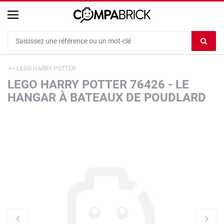
Cookies management panel
Ef
le
co
LEGO HARRY POTTER
du
LEGO HARRY POTTER 76426 - LE
c
HANGAR À BATEAUX DE POUDLARD