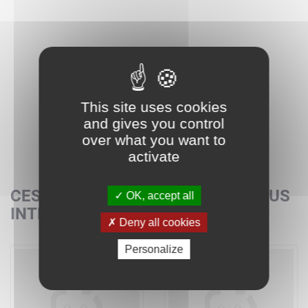
This site uses cookies
and gives you control
over what you want to
activate
CES SETS POURRAIENT AUSSI VOUS
OK, accept all
INTÉRESSER
Deny all cookies
Personalize