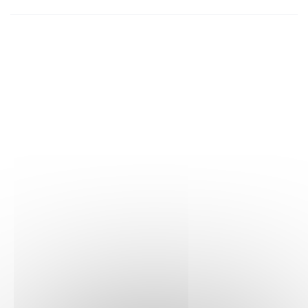
séparément) qui se connectent pour créer un château de
Poudlard en briques LEGO exceptionnellement détaillé.
Aventure de construction intuitive, l'appli LEGO Builder
permet aux enfants de zoomer, faire pivoter les modèles en
3D, sauvegarder leurs sets et suivre leur progression.