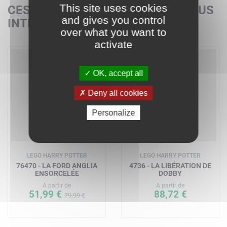
This site uses cookies
CES SETS POURRAIENT AUSSI VOUS
and gives you control
INTÉRESSER
over what you want to
activate
-35%
OK, accept all
Deny all cookies
Personalize
LEGO HARRY POTTER
LEGO HARRY POTTER
76470 - LA FORD ANGLIA
4736 - LA LIBÉRATION DE
ENSORCELÉE
DOBBY
A partir de
A partir de
51,99 €
88,72 €
79,99 €