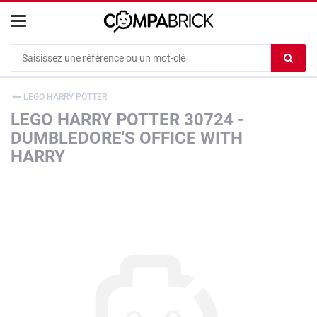
Cookies management panel
Ef
le
co
LEGO HARRY POTTER
du
LEGO HARRY POTTER 30724 -
c
DUMBLEDORE'S OFFICE WITH
HARRY