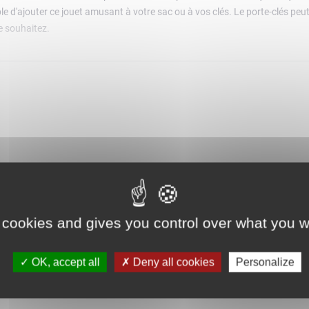
le d'ajouter ce jouet amusant à votre sac ou à vos clés. Le porte-clés peut
e souhaitez.
 cookies and gives you control over what you w
OK, accept all
Deny all cookies
Personalize