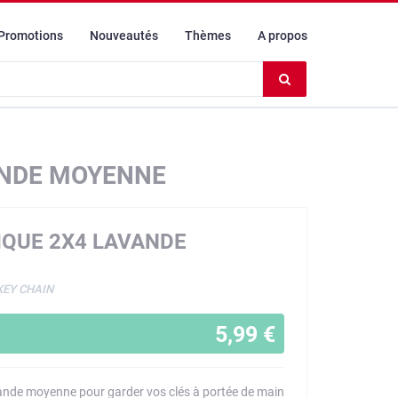
Promotions
Nouveautés
Thèmes
A propos
Effacer
le
contenu
du
champ
VANDE MOYENNE
IQUE 2X4 LAVANDE
KEY CHAIN
5,99 €
nde moyenne pour garder vos clés à portée de main