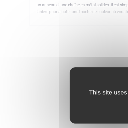
un anneau et une chaîne en métal solides. Il est simp
lanière pour ajouter une touche de couleur où vous l
This site uses