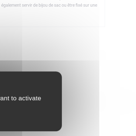
 également servir de bijou de sac ou être fixé sur une
ant to activate