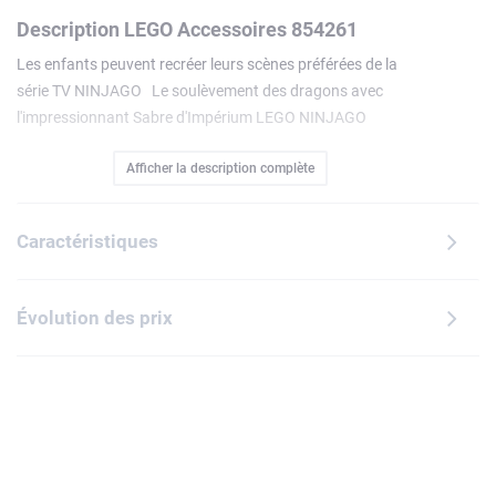
Description LEGO Accessoires 854261
Les enfants peuvent recréer leurs scènes préférées de la
série TV NINJAGO Le soulèvement des dragons avec
l'impressionnant Sabre d'Impérium LEGO NINJAGO
(854261). Fabriqué à partir de bouteilles en plastique
Afficher la description complète
recyclé, le sabre présente une grande lame dorée style
hachoir orné d'un motif éclair et un pommeau avec boucle.
Le sabre invite les enfants à partir pour de formidables
Caractéristiques
aventures avec leurs héros ninjas dans l'univers NINJAGO
débordant d'action.
Évolution des prix