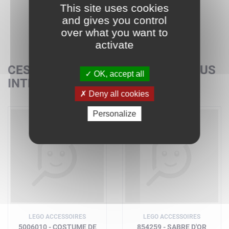
This site uses cookies
and gives you control
over what you want to
activate
CES SETS POURRAIENT AUSSI VOUS
OK, accept all
INTÉRESSER
Deny all cookies
Personalize
LEGO ACCESSOIRES
LEGO ACCESSOIRES
5006010 - COSTUME DE
854259 - SABRE D'OR