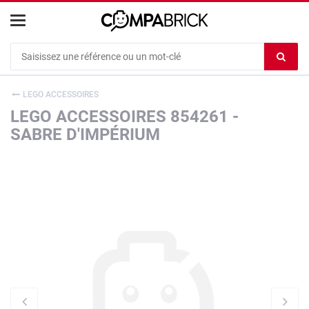
Cookies management panel
Ef
le
co
LEGO ACCESSOIRES
du
LEGO ACCESSOIRES 854261 -
c
SABRE D'IMPÉRIUM