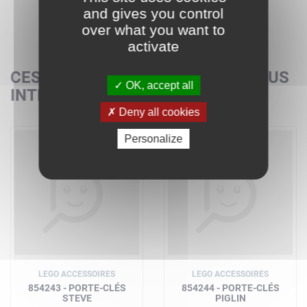
and gives you control
over what you want to
activate
CES SETS POURRAIENT AUSSI VOUS
OK, accept all
INTÉRESSER
Deny all cookies
Personalize
LEGO ACCESSOIRES
LEGO ACCESSOIRES
854243 - PORTE-CLÉS
854244 - PORTE-CLÉS
STEVE
PIGLIN