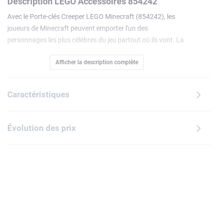
Description LEGO Accessoires 854242
Avec le Porte-clés Creeper LEGO Minecraft (854242), les
joueurs de Minecraft peuvent emporter l'un des
personnages les plus célèbres du jeu partout où ils vont. La
minifigurine de la redoutable créature hostile, fixée à un
Afficher la description complète
anneau en métal par une chaîne solide, peut s'accrocher à
des clés, un sac, un sac à dos et autre. Ce porte-clés
amusant est une idée de cadeau pratique à offrir à un
Caractéristiques
joueur de Minecraft de 10 ans ou plus.
Évolution des prix