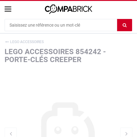
Cookies management panel
Ef
le
co
LEGO ACCESSOIRES
du
LEGO ACCESSOIRES 854242 -
c
PORTE-CLÉS CREEPER