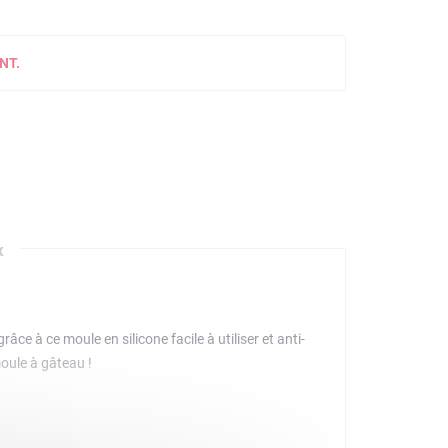
NT.
x
âce à ce moule en silicone facile à utiliser et anti-
moule à gâteau !