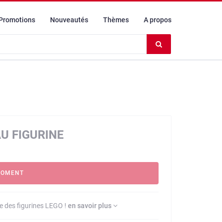
Promotions
Nouveautés
Thèmes
A propos
Effacer
le
contenu
du
champ
U FIGURINE
MOMENT
se des figurines LEGO !
en savoir plus