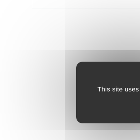
Adapté pour le four et le micro-onde (env. 20°C à 
Lavable au lave-vaisselle (max. 65°C).
Mesure plus de 30 cm de long, 20 cm de large et 
This site uses