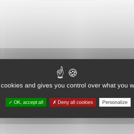
230°C).
5 cm de haut.
 cookies and gives you control over what you w
OK, accept all
Deny all cookies
Personalize