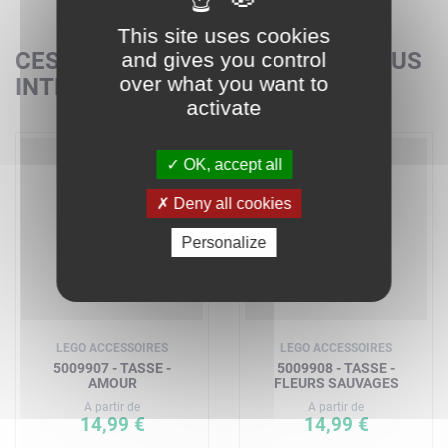
This site uses cookies
CES SETS POURRAIENT AUSSI VOUS
and gives you control
over what you want to
INTÉRESSER
activate
OK, accept all
Deny all cookies
Personalize
LEGO ACCESSOIRES
LEGO ACCESSOIRES
5009907 - TASSE -
5009908 - TASSE -
AMOUR
FLEURS SAUVAGES
A partir de
A partir de
14,99 €
14,99 €