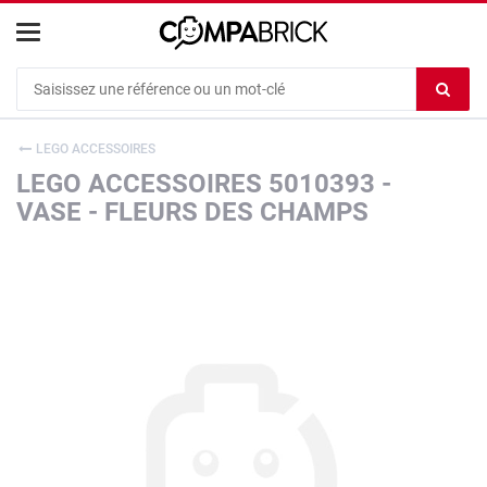
Cookies management panel
Ef
le
co
LEGO ACCESSOIRES
du
LEGO ACCESSOIRES 5010393 -
c
VASE - FLEURS DES CHAMPS