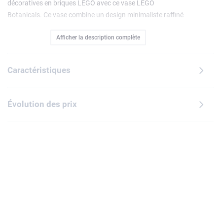
décoratives en briques LEGO avec ce vase LEGO
Botanicals. Ce vase combine un design minimaliste raffiné
avec un motif LEGO discret. Les fans de LEGO peuvent
Afficher la description complète
l'exposer comme un objet de décoration ou bien l'utiliser
pour y disposer les fleurs LEGO de leur collection ou de
vraies fleurs. D'une hauteur de 16 cm, il est proposé avec un
Caractéristiques
motif de briques ou de fleurs des champs.
Évolution des prix