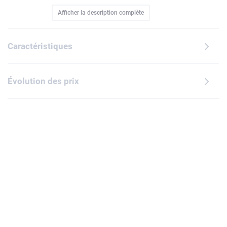
douceur. La minifigurine portant un t-shirt rouge et un
Afficher la description complète
pantalon noir peut être fixée sur le stylo grâce à la brique
LEGO intégrée, ou retirée pour être posée séparément
pendant que l'enfant écrit ou dessine. Ce stylo est un beau
Caractéristiques
cadeau pour les enfants et tous les fans de LEGO à partir
de 6 ans.
Évolution des prix