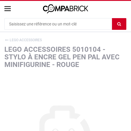
Cookies management panel
Ef
le
co
LEGO ACCESSOIRES
du
LEGO ACCESSOIRES 5010104 -
c
STYLO À ENCRE GEL PEN PAL AVEC
MINIFIGURINE - ROUGE