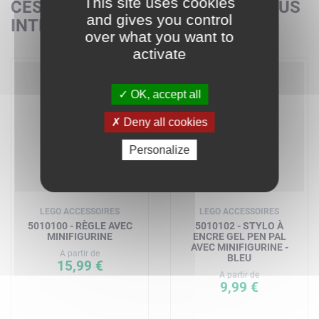
This site uses cookies
CES SETS POURRAIENT AUSSI VOUS
and gives you control
INTÉRESSER
over what you want to
activate
OK, accept all
Deny all cookies
Personalize
LEGO ACCESSOIRES
LEGO ACCESSOIRES
5010100 - RÈGLE AVEC
5010102 - STYLO À
MINIFIGURINE
ENCRE GEL PEN PAL
AVEC MINIFIGURINE -
A partir de
BLEU
15,99 €
A partir de
9,99 €