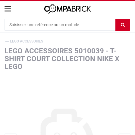
Cookies management panel
Ef
le
co
LEGO ACCESSOIRES
du
LEGO ACCESSOIRES 5010039 - T-
c
SHIRT COURT COLLECTION NIKE X
LEGO