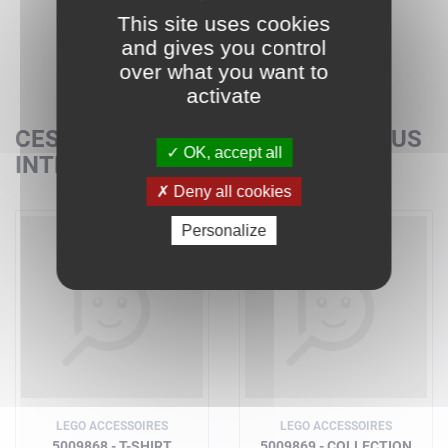
This site uses cookies
and gives you control
over what you want to
activate
CES SETS POURRAIENT AUSSI VOUS
OK, accept all
INTÉRESSER
Deny all cookies
Personalize
LEGO ACCESSOIRES
LEGO ACCESSOIRES
5009868 - T-SHIRT
5009869 - COLLECTION