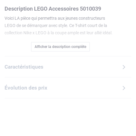
Description LEGO Accessoires 5010039
Voici LA pièce qui permettra aux jeunes constructeurs
LEGO de se démarquer avec style. Ce T-shirt court de la
collection Nike x LEGO à la coupe ample est leur allié idéal.
Ce T-shirt bleu en coton léger et doux s'orne d'un motif
Afficher la description complète
imprimé en continu alternant brique LEGO et logo Nike, et
offre un tomber naturel à la taille. Superbe cadeau pour les
jeunes fans de LEGO, ce T-shirt est disponible en différentes
Caractéristiques
tailles et est lavable en machine.
Évolution des prix