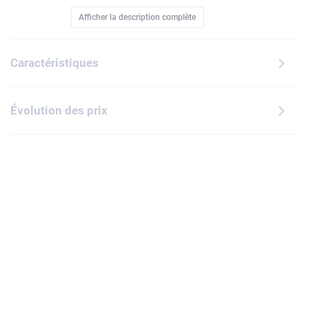
adultes, qui présente un motif multicolore de minifigurines
Afficher la description complète
et de briques LEGO sur un fond en flanelle blanche. Le
revers est recouvert de sherpa ultra-doux, idéal pour se
protéger du froid hivernal. Ce plaid confortable constitue
Caractéristiques
également une décoration adorable pour une chambre
d'enfant.
Évolution des prix