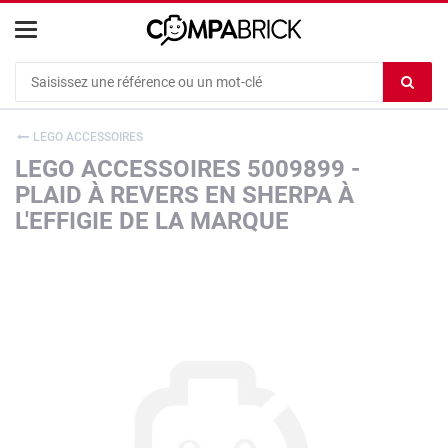
Cookies management panel
Ef
le
co
LEGO ACCESSOIRES
du
LEGO ACCESSOIRES 5009899 -
c
PLAID À REVERS EN SHERPA À
L'EFFIGIE DE LA MARQUE