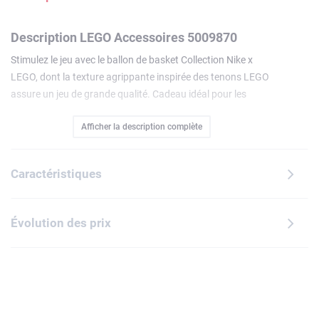
Description LEGO Accessoires 5009870
Stimulez le jeu avec le ballon de basket Collection Nike x
LEGO, dont la texture agrippante inspirée des tenons LEGO
assure un jeu de grande qualité. Cadeau idéal pour les
enfants et tous les fans de LEGO et de sport, ce ballon de
Afficher la description complète
basket tout-terrain taille 7, adoptant la couleur jaune LEGO
classique, s'orne d'un superbe logo Collection Nike x LEGO.
Caractéristiques
Évolution des prix