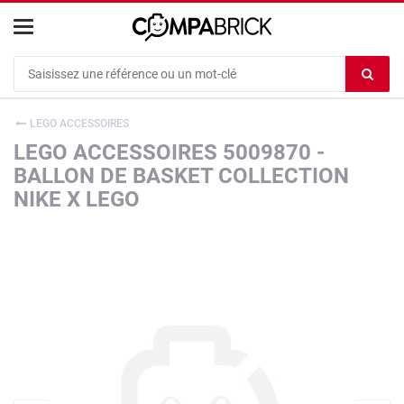
Cookies management panel
Ef
le
co
LEGO ACCESSOIRES
du
LEGO ACCESSOIRES 5009870 -
c
BALLON DE BASKET COLLECTION
NIKE X LEGO