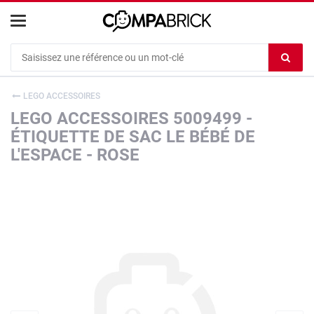
Cookies management panel
Ef
le
co
LEGO ACCESSOIRES
du
LEGO ACCESSOIRES 5009499 -
c
ÉTIQUETTE DE SAC LE BÉBÉ DE
L'ESPACE - ROSE