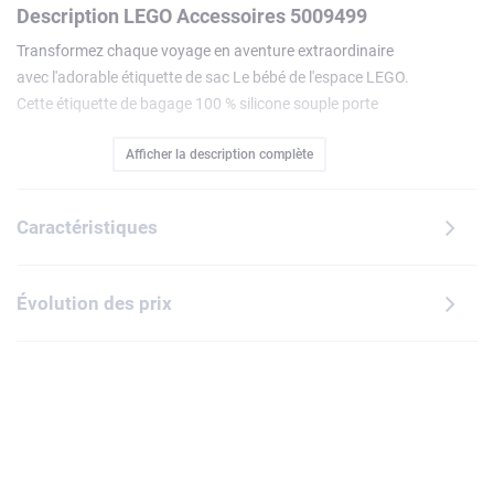
Description LEGO Accessoires 5009499
Transformez chaque voyage en aventure extraordinaire
avec l'adorable étiquette de sac Le bébé de l'espace LEGO.
Cette étiquette de bagage 100 % silicone souple porte
l'illustration d'une minifigurine LEGO de bébé de l'espace sur
Afficher la description complète
le devant et présente un espace permettant d'écrire ses
coordonnées au dos. Elle est dotée d'une languette
résistante avec une boucle permettant de l'accrocher en
Caractéristiques
toute sécurité sur plusieurs types de supports. Disponible
en différents coloris (vendus séparément), cette étiquette
de sac est un beau petit cadeau à offrir à des enfants dès 6
Évolution des prix
ans.