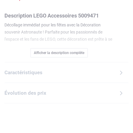
Description LEGO Accessoires 5009471
Décollage immédiat pour les fêtes avec la Décoration
souvenir Astronaute ! Parfaite pour les passionnés de
l'espace et les fans de LEGO, cette décoration est prête à se
mettre en orbite autour du sapin ou à ajouter une touche de
Afficher la description complète
joie intergalactique à votre intérieur tout au long de l'année.
L'explorateur cosmique vêtu d'une combinaison bleue peut
bouger les bras et les jambes et est doté d'un anneau en
Caractéristiques
métal solide fixé sur son casque, permettant de l'accrocher
facilement. À partir de 12 ans.
Évolution des prix