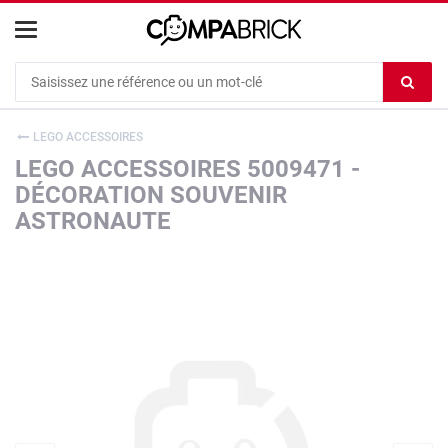
Cookies management panel
Ef
le
co
LEGO ACCESSOIRES
du
LEGO ACCESSOIRES 5009471 -
c
DÉCORATION SOUVENIR
ASTRONAUTE