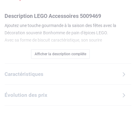
Description LEGO Accessoires 5009469
Ajoutez une touche gourmande à la saison des fêtes avec la
Décoration souvenir Bonhomme de pain d'épices LEGO.
Avec sa forme de biscuit caractéristique, son sourire
éclatant et son anneau en métal solide permettant de
Afficher la description complète
l'accrocher facilement, cette adorable minifigurine est prête
à embellir le sapin de Noël ou à apporter de la joie dans
votre intérieur tout au long de l'année. Dotée de bras et de
Caractéristiques
jambes articulés et tenant une tasse rouge affichant le
message « Dunk me ! » (« Trempe-moi ! »), cette adorable
décoration fera naître des sourires partout où elle sera
Évolution des prix
exposée. À partir de 12 ans.