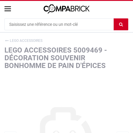
Cookies management panel
Ef
le
co
LEGO ACCESSOIRES
du
LEGO ACCESSOIRES 5009469 -
c
DÉCORATION SOUVENIR
BONHOMME DE PAIN D'ÉPICES