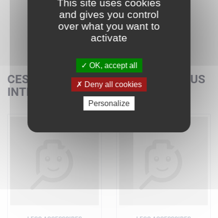
This site uses cookies
and gives you control
over what you want to
activate
OK, accept all
CES SETS POURRAIENT AUSSI VOUS
Deny all cookies
INTÉRESSER
Personalize