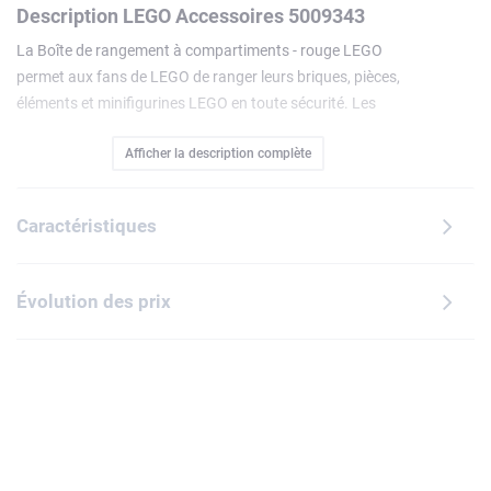
Description LEGO Accessoires 5009343
La Boîte de rangement à compartiments - rouge LEGO
permet aux fans de LEGO de ranger leurs briques, pièces,
éléments et minifigurines LEGO en toute sécurité. Les
enfants peuvent soulever le couvercle de la boîte pour
Afficher la description complète
révéler un plateau amovible avec 9 sections permettant
d'organiser soigneusement leurs pièces colorées. En
dessous se trouve un espace de taille généreuse pour
Caractéristiques
ranger de nombreux autres objets. Avec cette boîte LEGO,
les enfants retrouvent toujours les briques et pièces dont ils
ont besoin pour leurs projets de construction.
Évolution des prix