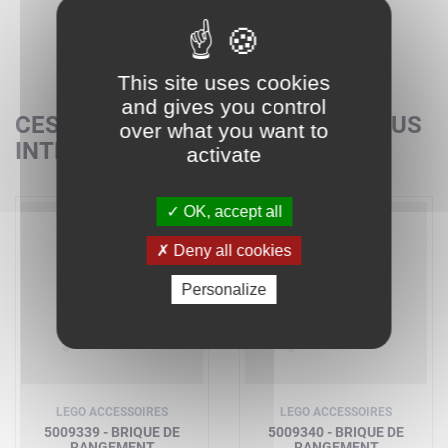
This site uses cookies
and gives you control
CES SETS POURRAIENT AUSSI VOUS
over what you want to
INTÉRESSER
activate
OK, accept all
Deny all cookies
Personalize
LEGO ACCESSOIRES
LEGO ACCESSOIRES
5009339 - BRIQUE DE
5009340 - BRIQUE DE
RANGEMENT
RANGEMENT