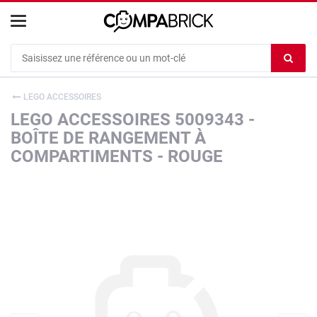
Cookies management panel
Ef
le
co
LEGO ACCESSOIRES
du
LEGO ACCESSOIRES 5009343 -
c
BOÎTE DE RANGEMENT À
COMPARTIMENTS - ROUGE