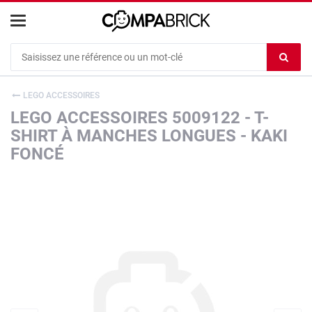
Cookies management panel
Ef
le
co
LEGO ACCESSOIRES
du
LEGO ACCESSOIRES 5009122 - T-
c
SHIRT À MANCHES LONGUES - KAKI
FONCÉ