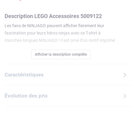
Description LEGO Accessoires 5009122
Les fans de NINJAGO peuvent afficher fièrement leur
fascination pour leurs héros ninjas avec ce T-shirt à
manches longues NINJAGO ! Il est orné d'un motif imprimé
original représentant des yeux de ninja, souligné du
Afficher la description complète
message « BE NINJA ». Idée de cadeau très apprécié, ce T-
shirt lavable en machine est disponible en différentes tailles
pour les enfants de 4 à 12 ans.
Caractéristiques
Évolution des prix