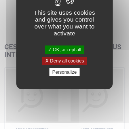
This site uses cookies
and gives you control
over what you want to
activate
CES SETS POURRAIENT AUSSI VOUS
OK, accept all
INTÉRESSER
Deny all cookies
Personalize