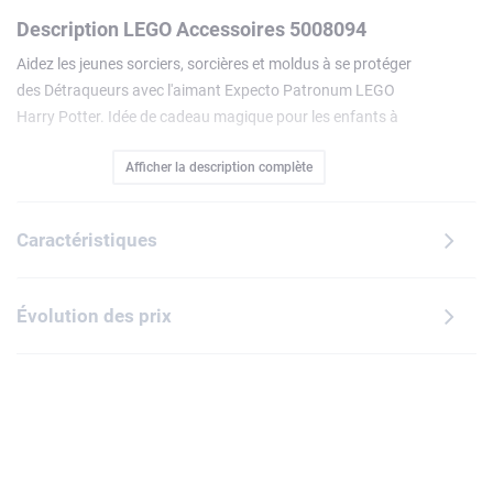
Description LEGO Accessoires 5008094
Aidez les jeunes sorciers, sorcières et moldus à se protéger
des Détraqueurs avec l'aimant Expecto Patronum LEGO
Harry Potter. Idée de cadeau magique pour les enfants à
partir de 6 ans, il présente une illustration de la minifigurine
Afficher la description complète
LEGO de Harry Potter lançant le sortilège du Patronus. Cet
aimant envoûtant est idéal pour afficher les dessins, cartes
postales, listes ou notes importantes sur un réfrigérateur
Caractéristiques
ou un casier métallique.
Évolution des prix