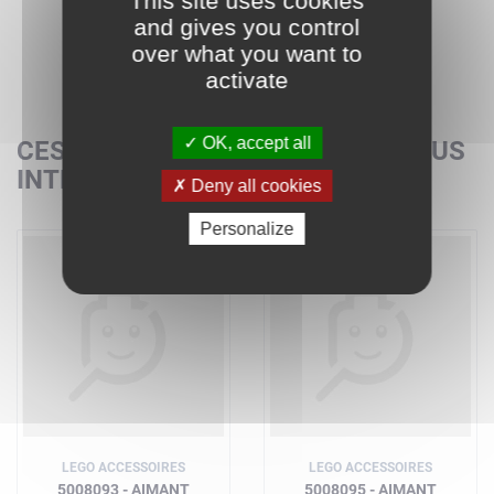
This site uses cookies
and gives you control
over what you want to
activate
OK, accept all
CES SETS POURRAIENT AUSSI VOUS
INTÉRESSER
Deny all cookies
Personalize
LEGO ACCESSOIRES
LEGO ACCESSOIRES
5008093 - AIMANT
5008095 - AIMANT