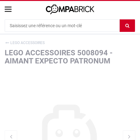
Cookies management panel
Ef
le
co
LEGO ACCESSOIRES
du
LEGO ACCESSOIRES 5008094 -
c
AIMANT EXPECTO PATRONUM