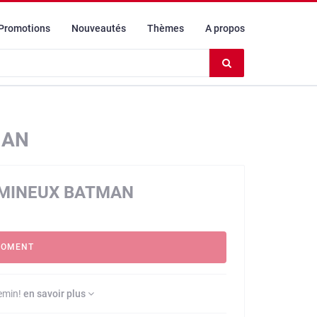
Promotions
Nouveautés
Thèmes
A propos
Effacer
le
contenu
du
champ
MAN
UMINEUX BATMAN
MOMENT
hemin!
en savoir plus