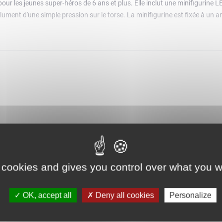
r les jeunes super-héros de 6 ans et plus. Elle inclut une minifigurine
lument d'une simple pression sur le torse. La minifigurine est fixée à un a
 cookies and gives you control over what you w
OK, accept all
Deny all cookies
Personalize