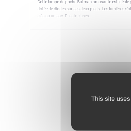
Cette lampe de poche Batman amusante est idéale pou
dotée de diodes sur ses deux pieds. Les lumières s'al
clés ou un sac. Piles incluses.
This site uses