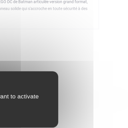
 LEGO DC de Batman articulée version grand format,
nneau solide qui s'accroche en toute sécurité à des
ant to activate