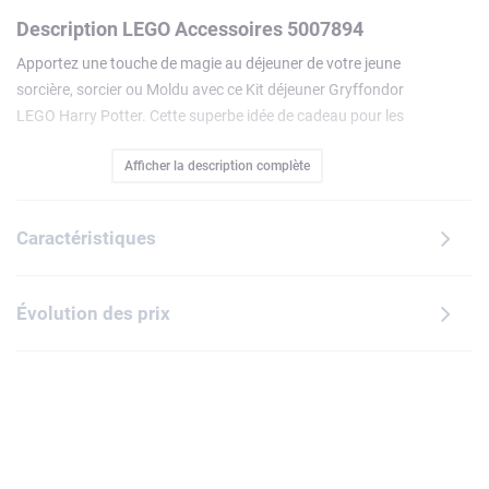
Description LEGO Accessoires 5007894
Apportez une touche de magie au déjeuner de votre jeune
sorcière, sorcier ou Moldu avec ce Kit déjeuner Gryffondor
LEGO Harry Potter. Cette superbe idée de cadeau pour les
enfants de 3 ans et plus inclut une boîte repas et une
Afficher la description complète
gourde ornées d'illustrations sur le thème de Gryffondor. La
gourde est dotée d'un bouchon hygiénique, et le couvercle
se dévisse facilement pour la remplir et la nettoyer. La boîte
Caractéristiques
repas dispose d'un séparateur d'aliments amovible à
l'intérieur, et le couvercle peut être facilement clipsé et
déclipsé pour servir d'assiette.
Évolution des prix
Kit déjeuner Gryffondor – Comprend une boîte repas en
polypropylène résistant et une gourde (390 mL) dotée
d'un bec en silicone et d'un bouchon hygiénique. Chaque
élément est orné d'illustrations sur le thème de
Gryffondor
Amusante et pratique – La boîte repas est dotée de clips