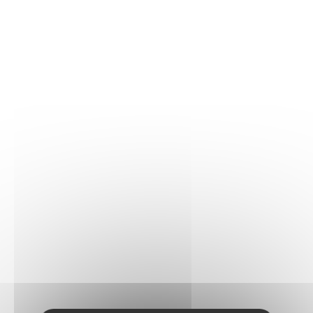
faciles à ouvrir pour maintenir fermement le couvercle et
garder toute leur fraîcheur aux aliments. À l'intérieur, un
séparateur amovible permet de séparer les différents
aliments. Le couvercle peut servir d'assiette
Idéal pour un repas sur le pouce – La boîte repas mesure
plus de 16 cm de long, 13 cm de large et 7 cm de
profondeur. La gourde mesure plus de 16 cm de haut et
6 cm de diamètre