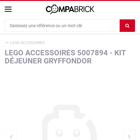
Cookies management panel
Ef
le
co
LEGO ACCESSOIRES
du
LEGO ACCESSOIRES 5007894 - KIT
c
DÉJEUNER GRYFFONDOR