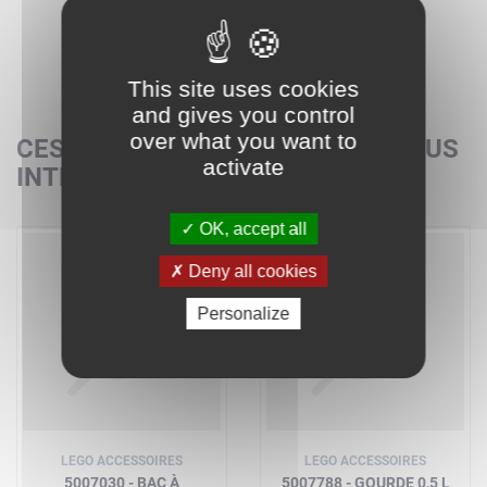
This site uses cookies
and gives you control
over what you want to
CES SETS POURRAIENT AUSSI VOUS
activate
INTÉRESSER
OK, accept all
Deny all cookies
Personalize
LEGO ACCESSOIRES
LEGO ACCESSOIRES
5007030 - BAC À
5007788 - GOURDE 0,5 L