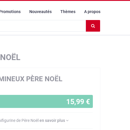
Promotions
Nouveautés
Thèmes
A propos
Effacer
le
contenu
du
champ
 NOËL
MINEUX PÈRE NOËL
15,99 €
figurine de Père Noël
en savoir plus