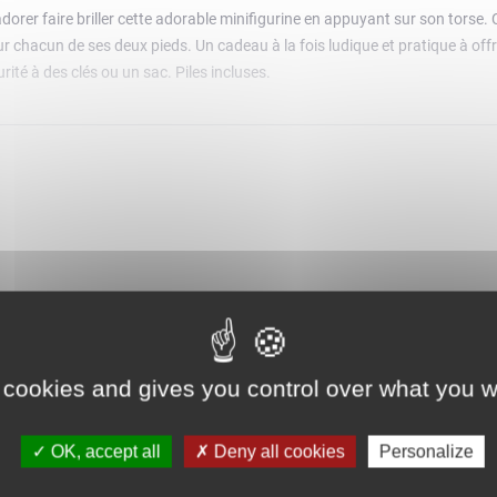
adorer faire briller cette adorable minifigurine en appuyant sur son torse. 
chacun de ses deux pieds. Un cadeau à la fois ludique et pratique à offri
rité à des clés ou un sac. Piles incluses.
 cookies and gives you control over what you w
OK, accept all
Deny all cookies
Personalize