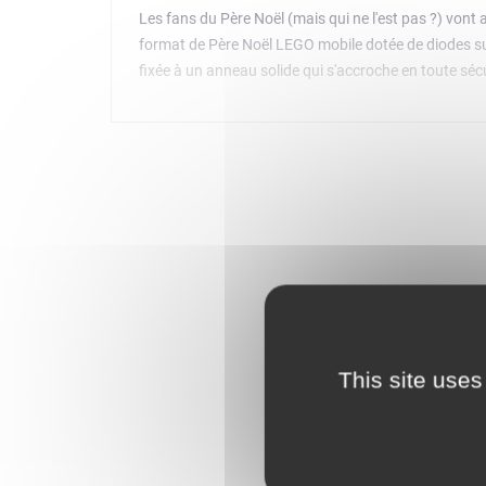
Les fans du Père Noël (mais qui ne l'est pas ?) vont 
format de Père Noël LEGO mobile dotée de diodes sur 
fixée à un anneau solide qui s'accroche en toute sécu
This site uses