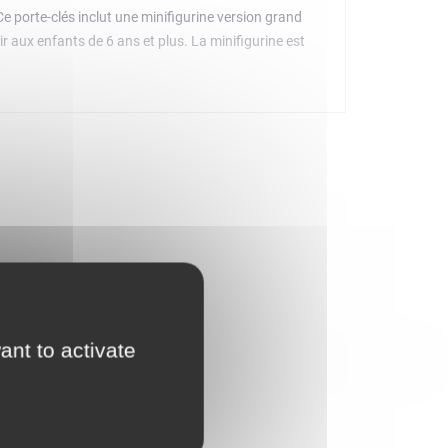
Ce porte-clés inclut une minifigurine version grand
r aux enfants de 6 ans et plus. La minifigurine est
ant to activate