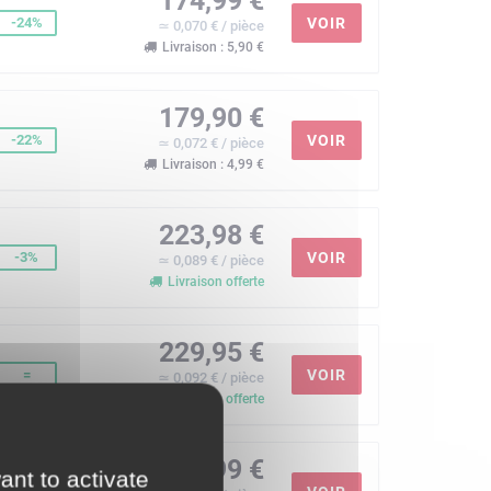
174,99 €
-24%
VOIR
≃ 0,070 € / pièce
Livraison : 5,90 €
179,90 €
-22%
VOIR
≃ 0,072 € / pièce
Livraison : 4,99 €
223,98 €
-3%
VOIR
≃ 0,089 € / pièce
Livraison offerte
229,95 €
=
VOIR
≃ 0,092 € / pièce
Livraison offerte
229,99 €
ant to activate