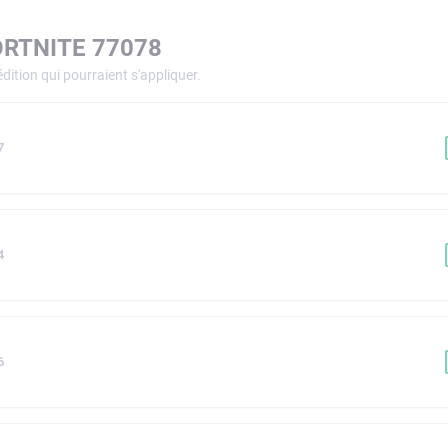
ORTNITE 77078
dition qui pourraient s'appliquer.
7
4
6