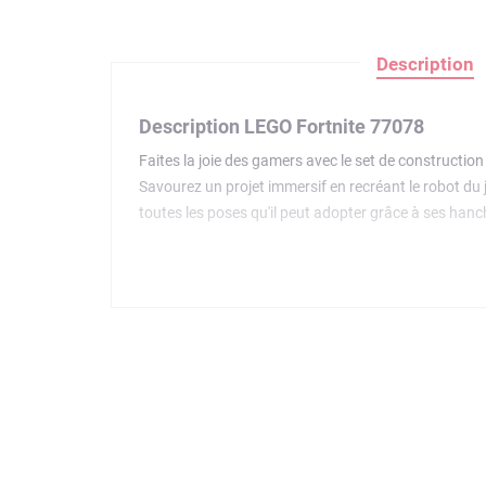
Description
Description LEGO Fortnite 77078
Faites la joie des gamers avec le set de construction
Savourez un projet immersif en recréant le robot du 
toutes les poses qu'il peut adopter grâce à ses hanch
son propre personnage qui peut être placée sur le si
fascinera tout le monde. Le set inclut également d
jeux LEGO Fortnite et Fortnite, pour que l'aventure 