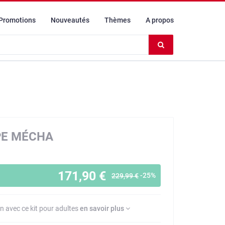
Promotions
Nouveautés
Thèmes
A propos
Effacer
le
contenu
du
champ
IPE MÉCHA
171,90 €
-25%
229,99 €
on avec ce kit pour adultes
en savoir plus