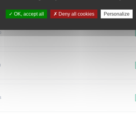
5
OK, accept all
Deny all cookies
Personalize
0
1
4