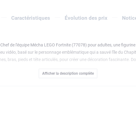
Caractéristiques
Évolution des prix
Notic
 Chef de l'équipe Mécha LEGO Fortnite (77078) pour adultes, une figurine de
jeu vidéo, basé sur le personnage emblématique qui a sauvé l'île du Chapi
es, bras, pieds et tête articulés, pour créer une décoration fascinante. D
ège du cockpit, dans le torse du robot. Superbe cadeau pour gamers et fan
Afficher la description complète
es bonus numériques : 2 équipements du Chef de l'équipe Mécha et 2 équi
continue au-delà de la construction. Contient 2 503 pièces.