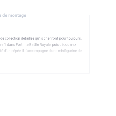
e de montage
 collection détaillée qu'ils chériront pour toujours.
tre 1 dans Fortnite Battle Royale, puis découvrez
oté d'une épée, il s'accompagne d'une minifigurine de
s de LEGO Fortnite, cette figurine de jeu vidéo
pements du Mécha de l'ombre, à échanger dans les