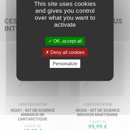
This site uses cookies
and gives you control
over what you want to
CES SETS POURRAIENT AUSSI VOUS
activate
INTÉRESSER
OK, accept all
Deny all cookies
Personalize
LEGO EDUCATION
LEGO EDUCATION
45201 - KIT DE SCIENCE
45202 - KIT DE SCIENCE
ANIMAUX DE
MISSION MARTIENNE
L'ANTARCTIQUE
A partir de
99,99 €
A partir de