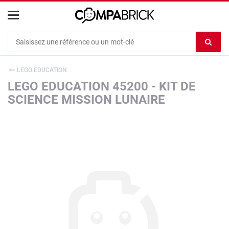
Cookies management panel
Ef
le
co
LEGO EDUCATION
du
LEGO EDUCATION 45200 - KIT DE
c
SCIENCE MISSION LUNAIRE