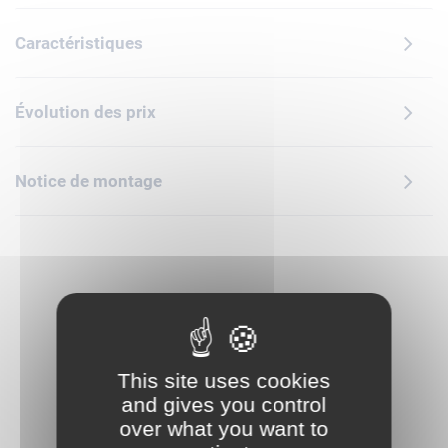
Cadeau d'anniversaire créatif, ce jouet éducatif fourmille
d'équipements modernes. Les enfants découvrent les
Caractéristiques
lettres et les chiffres en grimpant sur la structure en forme
de baleine et rencontrent différents personnages dont un
skateur et un adorable chien-guide ! En jouant avec ces
Évolution des prix
figurines, les tout-petits acquièrent des aptitudes sociales
qui leur seront utiles dans la vie. Apprendre en jouant
Les sets de construction LEGO Ma ville aident les enfants
Notice de montage
d'âge préscolaire à explorer le monde qui les entoure et à
recréer la vie moderne. Comme tous les jouets LEGO
DUPLO, ce set regorge d'occasions d'apprendre. Les briques
colorées faciles à manipuler et les pièces mobiles stimulent
les sens des enfants et les aident à développer leur motricité
fine.
This site uses cookies
and gives you control
over what you want to