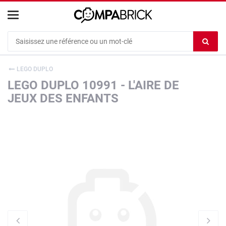
Cookies management panel
Ef
le
co
LEGO DUPLO
du
LEGO DUPLO 10991 - L'AIRE DE
c
JEUX DES ENFANTS