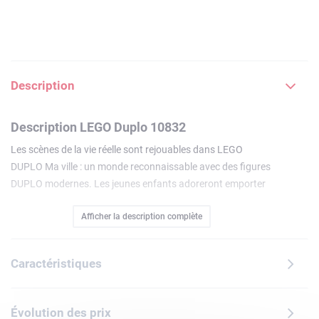
Description
Description LEGO Duplo 10832
Les scènes de la vie réelle sont rejouables dans LEGO
DUPLO Ma ville : un monde reconnaissable avec des figures
DUPLO modernes. Les jeunes enfants adoreront emporter
des ballons et un pique-nique d’anniversaire au parc avec
Afficher la description complète
grand-mère. Il est très simple de s'amuser avec la
balançoire qui se balance vraiment, de construire l’arbre et
de déplier la couverture : c’est l’endroit idéal pour un pique-
Caractéristiques
nique ! Inclut trois figurines DUPLO plus une figurine
d’écureuil.
Inclut trois figurines LEGO DUPLO : une grand-mère et
Évolution des prix