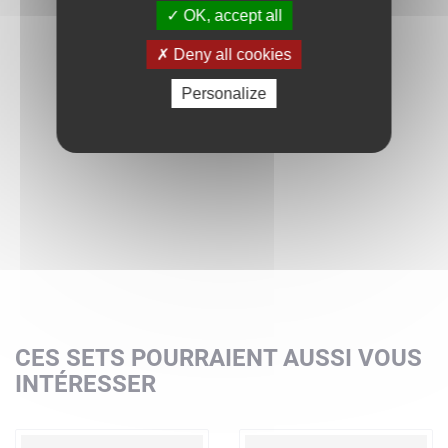
La balançoire mesure plus de 3 cm de haut, 12 cm de
OK, accept all
large et 3 cm de profondeur
Deny all cookies
L’arbre mesure plus de 10 cm de haut, 6 cm de large et 6
cm de profondeur
Personalize
Il y a plusieurs produits Ma ville à collectionner pour
recréer la vie quotidienne de votre enfant dans un monde
LEGO DUPLO reconnaissable.
CES SETS POURRAIENT AUSSI VOUS
INTÉRESSER