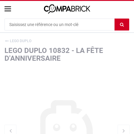
Cookies management panel
Ef
le
co
LEGO DUPLO
du
LEGO DUPLO 10832 - LA FÊTE
c
D'ANNIVERSAIRE