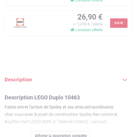
Livraison offerte
26,90 €
VOIR
≃ 1,076 € / pièce
Livraison offerte
Description
Description LEGO Duplo 10463
Faites entrer l'action de Spidey et ses amis extraordinaires
chez vous avec le jouet de construction Spidey-Rex contre le
Bouffon Vert LEGO DUPLO │Marvel (10463). Les tout-
petits recréent des scènes de leur série préférée et aident
Afficher la description complète
Spidey-Rex à protéger le trésor.Ce cadeau pour garçons et