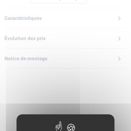
filles dès 2 ans regorge de fonctions pour un jeu plein
d'action. Il inclut deux personnages LEGO DUPLO à
Caractéristiques
construire : Spidey-Rex dont la bouche s'ouvre et se ferme,
et une figurine du Bouffon vert sur un véhicule volant. Les
tout-petits peuvent utiliser leur motricité fine pour
Évolution des prix
assembler l'arche et ouvrir la porte de la salle du trésor.
Spidey-Rex peut également lancer des rochers sur son
ennemi avec sa queue.Qu'il permette de rejouer des scènes
Notice de montage
ou d'en inventer de nouvelles, ce jeu de construction pour
enfants dès 2 ans encourage l'apprentissage créatif. Il peut
également contribuer à l'apprentissage social et émotionnel
à travers des histoires opposant le bien et le mal. Contient
25 pièces.