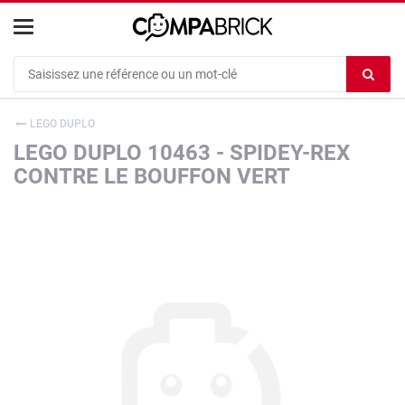
Cookies management panel
Ef
le
co
LEGO DUPLO
du
LEGO DUPLO 10463 - SPIDEY-REX
c
CONTRE LE BOUFFON VERT