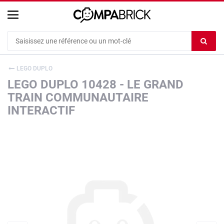
Cookies management panel
Ef
le
co
LEGO DUPLO
du
LEGO DUPLO 10428 - LE GRAND
c
TRAIN COMMUNAUTAIRE
INTERACTIF