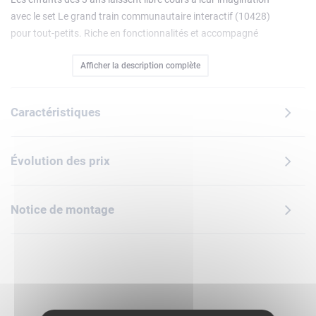
avec le set Le grand train communautaire interactif (10428)
pour tout-petits. Riche en fonctionnalités et accompagné
de 4 figurines, ce set débordant d'action offre des heures
Afficher la description complète
d'apprentissage. Le voyage des tout-petits démarre à la
gare. Les enfants usent de créativité pour définir l'itinéraire
du train Push&Go et résolvent des problèmes en chemin. Ils
Caractéristiques
peuvent remplir le train de marchandises, recharger la
locomotive ou nettoyer leswagons. Chaque activité prend
vie grâce aux sons et lumières émis lorsque le train passe
Évolution des prix
sur l'une des 5 briques d'action. En invitant les tout-petits à
trouver de nouvelles façons de construire, le set contribue
au développement de la patience et de la curiosité. L'appli
Notice de montage
gratuite LEGO DUPLO Interactive Trains permet aux tout-
petits d'enregistrer leurs propres sons et de conduire la
locomotive avec un dispositif électronique portable. En
outre, elle offre le plein d'inspiration aux familles.