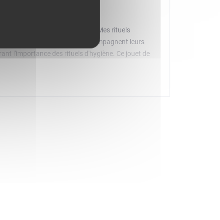
prentissage LEGO DUPLO My First Mes rituels
toilettes. Parents et enfants accompagnent leurs
nt l'importance des rituels d'hygiène. Ce jouet de
 à mettre en scène les émotions que leur inspirent
a propreté. Avec les jouets éducatifs LEGO DUPLO, les
émotions.