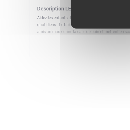
Description LEGO Duplo 10413
Aidez les enfants d'âge préscolaire de 18 mois et p
quotidiens - Le bain (10413). Ce set comprend 2 élép
amis animaux dans la salle de bain et mettent en sc
développement émotionnel et social comprend un élép
les rituels d'hygiène. Un set de jeu pour le bain id
enfants d'âge préscolaire apprennent à développer le