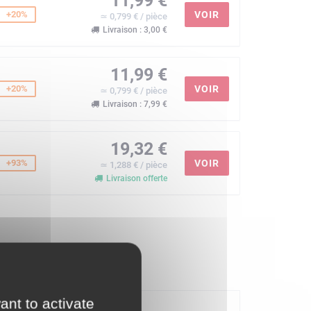
11,99 €
+20%
VOIR
≃ 0,799 € / pièce
Livraison : 3,00 €
11,99 €
+20%
VOIR
≃ 0,799 € / pièce
Livraison : 7,99 €
19,32 €
+93%
VOIR
≃ 1,288 € / pièce
Livraison offerte
e de montage
ant to activate