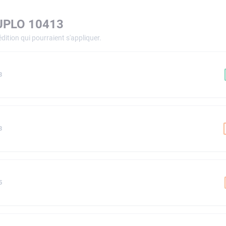
UPLO 10413
dition qui pourraient s'appliquer.
3
3
5