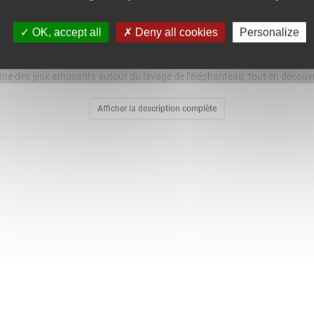
OK, accept all
Deny all cookies
Personalize
lus à appréhender leurs sensations autour de l'hygiène avec le jouet d'ap
hants (un adulte et son petit) ainsi qu'une baignoire, une douche et des 
ène des jeux amusants autour du lavage de l'éléphanteau, tout en découvra
hanteau avec une expression joyeuse ou triste pour aider les tout-petits
Afficher la description complète
éal pour engager d'amusantes conversations autour de l'apprentissage de l
ur conscience d'eux-mêmes ainsi qu'à mieux identifier et explorer leurs 