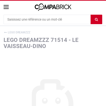
Cookies management panel
Ef
le
co
LEGO DREAMZZZ
du
LEGO DREAMZZZ 71514 - LE
c
VAISSEAU-DINO