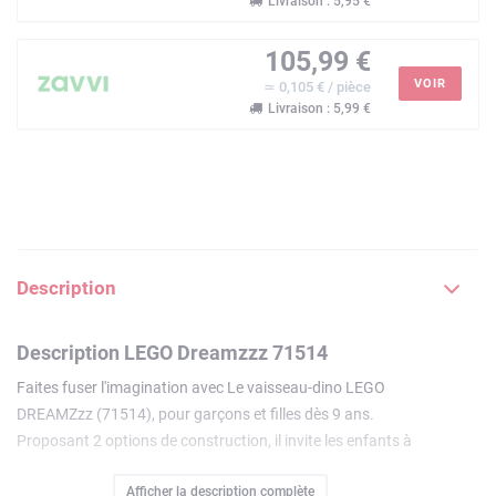
Livraison : 5,95 €
105,99 €
VOIR
≃ 0,105 € / pièce
Livraison : 5,99 €
Description
Description LEGO Dreamzzz 71514
Faites fuser l'imagination avec Le vaisseau-dino LEGO
DREAMZzz (71514), pour garçons et filles dès 9 ans.
Proposant 2 options de construction, il invite les enfants à
créer un brontosaure féroce ou un stégosaure prêt au
Afficher la description complète
combat.Le brontosaure est un imposant dinosaure né de