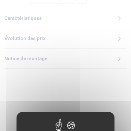
roches en fusion, doté d'une énorme double queue prête à
tout balayer et d'un vaisseau spatial amovible. Le
Caractéristiques
stégosaure est une bête de combat dotée d'une armure
renforcée, d'une queue en forme de masse et d'un vaisseau
spatial séparé. Le set inclut également 4 minifigurines
Évolution des prix
favorisant le jeu de rôle, dotées d'épées à collectionner pour
combattre 3 araignées, ainsi qu'un œuf en diamant et des
cristo-créatures orange et bleue.Cadeau qui ravira garçons
Notice de montage
et filles pour un anniversaire ou toute occasion, ce jouet
fantastique inclut des instructions sous forme d'histoire qui
plongent les enfants dans l'aventure. L'application LEGO
Builder propose également une version numérique de ces
instructions. Contient 1 007 pièces.