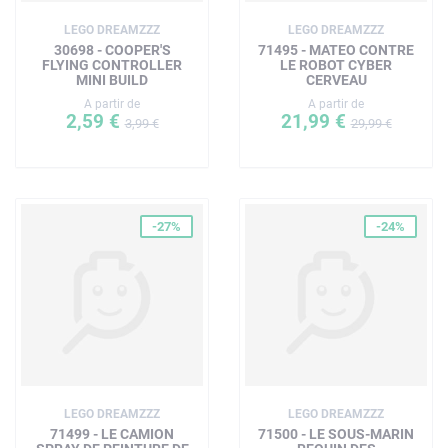
set de 443 pièces mesure plus de 16 cm de haut, 33 cm
LEGO DREAMZZZ
LEGO DREAMZZZ
de long et 11 cm de large
30698 - COOPER'S
71495 - MATEO CONTRE
FLYING CONTROLLER
LE ROBOT CYBER
MINI BUILD
CERVEAU
A partir de
A partir de
2,59 €
21,99 €
3,99 €
29,99 €
-27%
-24%
LEGO DREAMZZZ
LEGO DREAMZZZ
71499 - LE CAMION
71500 - LE SOUS-MARIN