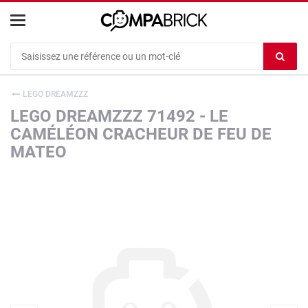
Cookies management panel
Ef
le
co
LEGO DREAMZZZ
du
LEGO DREAMZZZ 71492 - LE
c
CAMÉLÉON CRACHEUR DE FEU DE
MATEO